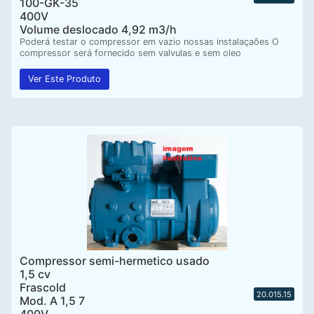
100-GK-35
400V
Volume deslocado 4,92 m3/h
Poderá testar o compressor em vazio nossas instalaçaões O
compressor será fornecido sem valvulas e sem oleo
Ver Este Produto
Compressor semi-hermetico usado
1,5 cv
Frascold
20.015.15
Mod. A 1,5 7
400V