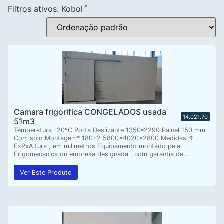
×
Filtros ativos:
Kobol
Camara frigorifica CONGELADOS usada
14.021.70
51m3
Temperatura -20ºC Porta Deslizante 1350*2290 Painel 150 mm
Com solo Montagem* 180+2 5800x4020x2800 Medidas ↑
FxPxAltura , em milimetros Equipamento montado pela
Frigomecanica ou empresa designada , com garantia de…
Ver Este Produto