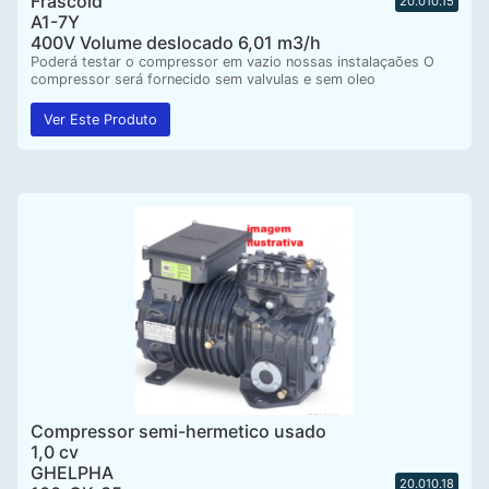
Frascold
20.010.15
A1-7Y
400V Volume deslocado 6,01 m3/h
Poderá testar o compressor em vazio nossas instalaçaões O
compressor será fornecido sem valvulas e sem oleo
Ver Este Produto
Compressor semi-hermetico usado
1,0 cv
GHELPHA
20.010.18