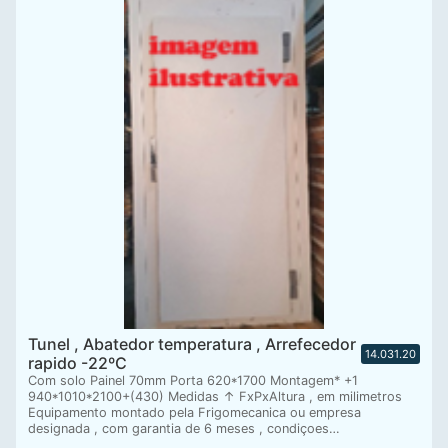
Tunel , Abatedor temperatura , Arrefecedor
14.031.20
rapido -22ºC
Com solo Painel 70mm Porta 620*1700 Montagem* +1
940*1010*2100+(430) Medidas ↑ FxPxAltura , em milimetros
Equipamento montado pela Frigomecanica ou empresa
designada , com garantia de 6 meses , condiçoes…