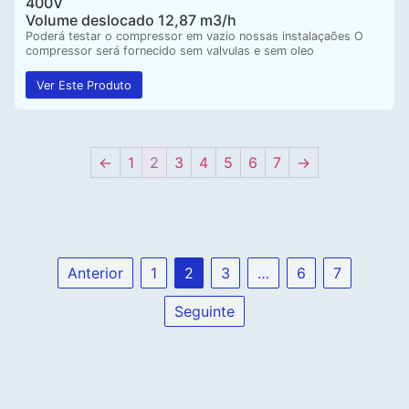
400V
Volume deslocado 12,87 m3/h
Poderá testar o compressor em vazio nossas instalaçaões O
compressor será fornecido sem valvulas e sem oleo
Ver Este Produto
←
1
2
3
4
5
6
7
→
Anterior
1
2
3
…
6
7
Seguinte