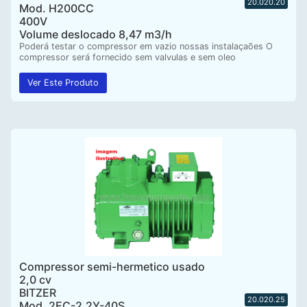
20.020.20
Mod. H200CC
400V
Volume deslocado 8,47 m3/h
Poderá testar o compressor em vazio nossas instalaçaões O
compressor será fornecido sem valvulas e sem oleo
Ver Este Produto
Compressor semi-hermetico usado
2,0 cv
BITZER
20.020.25
Mod. 2EC-2.2Y-40S