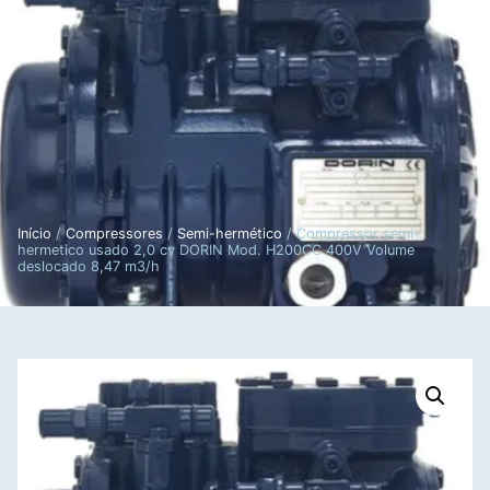
Início
/
Compressores
/
Semi-hermético
/ Compressor semi-
hermetico usado 2,0 cv DORIN Mod. H200CC 400V Volume
deslocado 8,47 m3/h