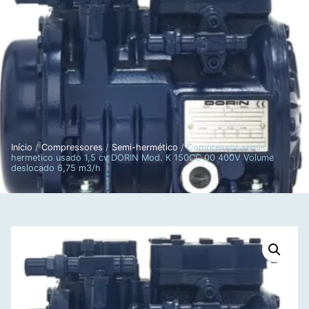
Início
/
Compressores
/
Semi-hermético
/ Compressor semi-
hermetico usado 1,5 cv DORIN Mod. K 150CC 00 400V Volume
deslocado 6,75 m3/h