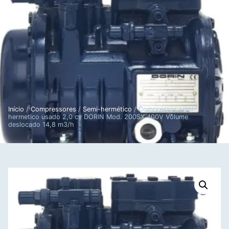
Início
/
Compressores
/
Semi-hermético
/ Compressor semi-
hermetico usado 2,0 cv DORIN Mod. 200SX 400V Volume
deslocado 14,8 m3/h