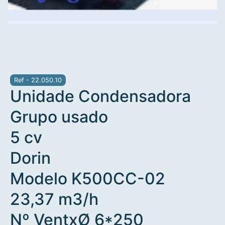
Ref - 22.050.10
Unidade Condensadora
Grupo usado
5 cv
Dorin
Modelo K500CC-02
23,37 m3/h
Nº VentxØ 6*250