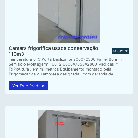
Camara frigorifica usada conservação
14.012.70
110m3
Temperatura 0ºC Porta Deslizante 2000×2500 Painel 80 mm
Sem solo Montagem* 160+2 6000x7050x2800 Medidas ↑
FxPxAltura , em milimetros Equipamento montado pela
Frigomecanica ou empresa designada , com garantia de…
Ver Este Produto