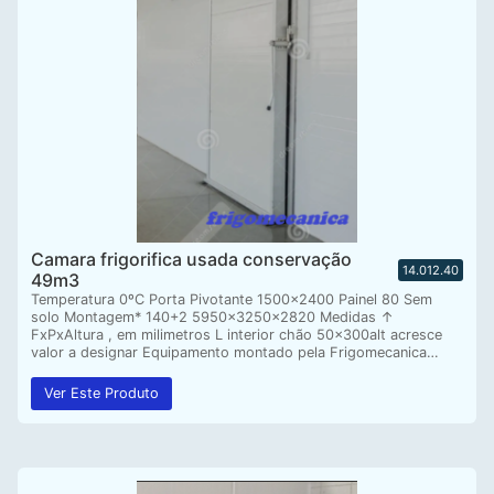
Camara frigorifica usada conservação
14.012.40
49m3
Temperatura 0ºC Porta Pivotante 1500×2400 Painel 80 Sem
solo Montagem* 140+2 5950x3250x2820 Medidas ↑
FxPxAltura , em milimetros L interior chão 50x300alt acresce
valor a designar Equipamento montado pela Frigomecanica…
Ver Este Produto