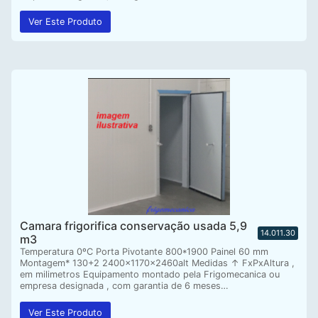
Ver Este Produto
Camara frigorifica conservação usada 5,9
14.011.30
m3
Temperatura 0ºC Porta Pivotante 800*1900 Painel 60 mm
Montagem* 130+2 2400x1170x2460alt Medidas ↑ FxPxAltura ,
em milimetros Equipamento montado pela Frigomecanica ou
empresa designada , com garantia de 6 meses…
Ver Este Produto