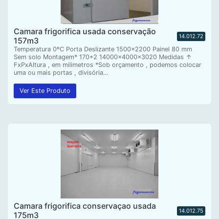
Camara frigorifica usada conservação
14.012.72
157m3
Temperatura 0ºC Porta Deslizante 1500×2200 Painel 80 mm
Sem solo Montagem* 170+2 14000x4000x3020 Medidas ↑
FxPxAltura , em milimetros *Sob orçamento , podemos colocar
uma ou mais portas , divisória…
Ver Este Produto
Camara frigorifica conservaçao usada
14.012.75
175m3