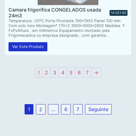
Camara frigorifica CONGELADOS usada
14.021.60
24m3
Temperatura -20ºC Porta Pivotante 700*1950 Painel 100 mm
Com solo inox Montagem* 170+2 3900*3000*2600 Medidas ↑
FxPxAltura , em milimetros Equipamento montado pela
Frigomecanica ou empresa designada , com garantia…
Ver Este Produto
1
2
3
4
5
6
7
→
1
2
…
6
7
Seguinte