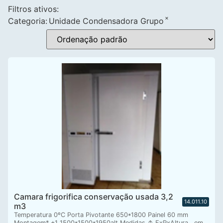
Filtros ativos:
×
Categoria
:
Unidade Condensadora Grupo
Camara frigorifica conservação usada 3,2
14.011.10
m3
Temperatura 0ºC Porta Pivotante 650*1800 Painel 60 mm
Montagem* +1 1500*1500*1950alt Medidas ↑ FxPxAltura , em