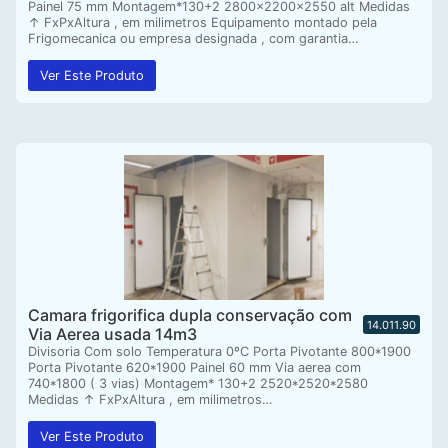
Painel 75 mm Montagem*130+2 2800x2200x2550 alt Medidas
↑ FxPxAltura , em milimetros Equipamento montado pela
Frigomecanica ou empresa designada , com garantia…
Ver Este Produto
Camara frigorifica dupla conservação com
14.011.90
Via Aerea usada 14m3
Divisoria Com solo Temperatura 0ºC Porta Pivotante 800*1900
Porta Pivotante 620*1900 Painel 60 mm Via aerea com
740*1800 ( 3 vias) Montagem* 130+2 2520*2520*2580
Medidas ↑ FxPxAltura , em milimetros…
Ver Este Produto