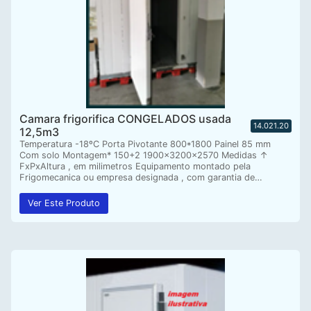
Camara frigorifica CONGELADOS usada
14.021.20
12,5m3
Temperatura -18ºC Porta Pivotante 800*1800 Painel 85 mm
Com solo Montagem* 150+2 1900x3200x2570 Medidas ↑
FxPxAltura , em milimetros Equipamento montado pela
Frigomecanica ou empresa designada , com garantia de…
Ver Este Produto