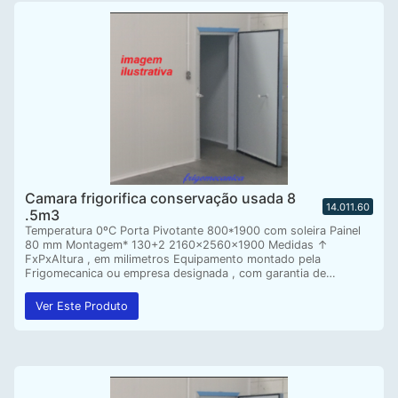
Camara frigorifica conservação usada 8
14.011.60
.5m3
Temperatura 0ºC Porta Pivotante 800*1900 com soleira Painel
80 mm Montagem* 130+2 2160x2560x1900 Medidas ↑
FxPxAltura , em milimetros Equipamento montado pela
Frigomecanica ou empresa designada , com garantia de…
Ver Este Produto