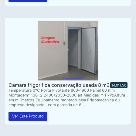
Camara frigorifica conservação usada 8 m3
14.011.50
Temperatura 0ºC Porta Pivotante 800*1900 Painel 60 mm
Montagem* 130+2 2400*2030*2000 alt Medidas ↑ FxPxAltura ,
em milimetros Equipamento montado pela Frigomecanica ou
empresa designada , com garantia de 6…
Ver Este Produto