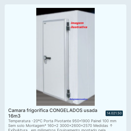
Camara frigorifica CONGELADOS usada
14.021.50
16m3
Temperatura -20ºC Porta Pivotante 950*1900 Painel 100 mm
Sem solo Montagem* 160+2 3000x2600x2570 Medidas ↑
FxPxAltura , em milimetros Equipamento montado pela