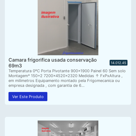
Camara frigorifica usada conservação
14.012.45
69m3
Temperatura 0ºC Porta Pivotante 900×1900 Painel 60 Sem solo
Montagem* 150+2 7200x4520x2320 Medidas ↑ FxPxAltura ,
em milimetros Equipamento montado pela Frigomecanica ou
empresa designada , com garantia de 6…
Ver Este Produto