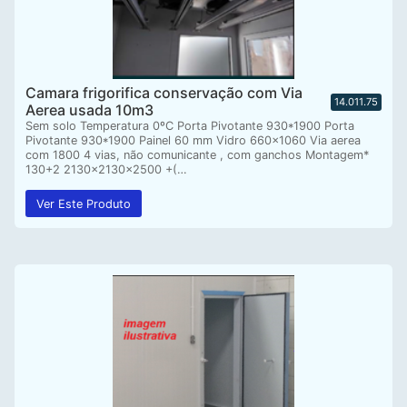
Camara frigorifica conservação com Via
14.011.75
Aerea usada 10m3
Sem solo Temperatura 0ºC Porta Pivotante 930*1900 Porta
Pivotante 930*1900 Painel 60 mm Vidro 660×1060 Via aerea
com 1800 4 vias, não comunicante , com ganchos Montagem*
130+2 2130x2130x2500 +(…
Ver Este Produto