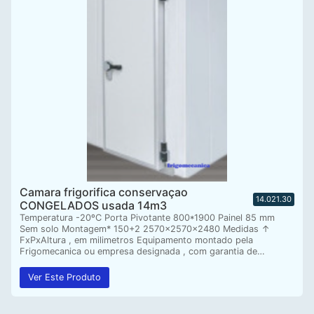
Camara frigorifica conservaçao
14.021.30
CONGELADOS usada 14m3
Temperatura -20ºC Porta Pivotante 800*1900 Painel 85 mm
Sem solo Montagem* 150+2 2570x2570x2480 Medidas ↑
FxPxAltura , em milimetros Equipamento montado pela
Frigomecanica ou empresa designada , com garantia de…
Ver Este Produto