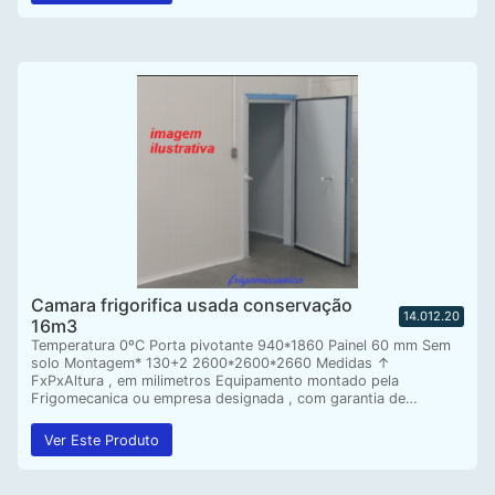
Camara frigorifica usada conservação
14.012.20
16m3
Temperatura 0ºC Porta pivotante 940*1860 Painel 60 mm Sem
solo Montagem* 130+2 2600*2600*2660 Medidas ↑
FxPxAltura , em milimetros Equipamento montado pela
Frigomecanica ou empresa designada , com garantia de…
Ver Este Produto