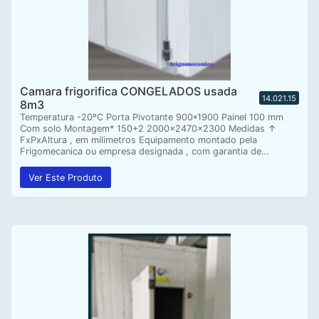
Camara frigorifica CONGELADOS usada
14.021.15
8m3
Temperatura -20ºC Porta Pivotante 900*1900 Painel 100 mm
Com solo Montagem* 150+2 2000x2470x2300 Medidas ↑
FxPxAltura , em milimetros Equipamento montado pela
Frigomecanica ou empresa designada , com garantia de…
Ver Este Produto