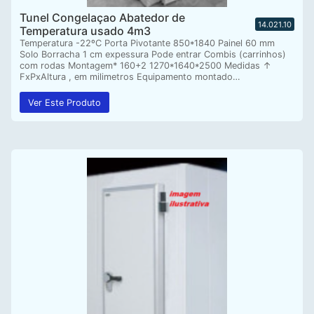
Tunel Congelaçao Abatedor de
14.021.10
Temperatura usado 4m3
Temperatura -22ºC Porta Pivotante 850*1840 Painel 60 mm
Solo Borracha 1 cm expessura Pode entrar Combis (carrinhos)
com rodas Montagem* 160+2 1270*1640*2500 Medidas ↑
FxPxAltura , em milimetros Equipamento montado…
Ver Este Produto