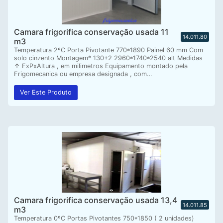
Camara frigorifica conservação usada 11
14.011.80
m3
Temperatura 2ºC Porta Pivotante 770*1890 Painel 60 mm Com
solo cinzento Montagem* 130+2 2960*1740*2540 alt Medidas
↑ FxPxAltura , em milimetros Equipamento montado pela
Frigomecanica ou empresa designada , com…
Ver Este Produto
Camara frigorifica conservação usada 13,4
14.011.85
m3
Temperatura 0ºC Portas Pivotantes 750*1850 ( 2 unidades)