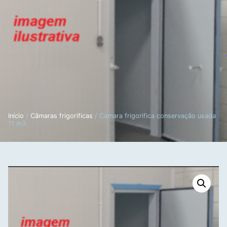
Início
/
Câmaras frigorificas
/ Camara frigorifica conservação usada
11 m3