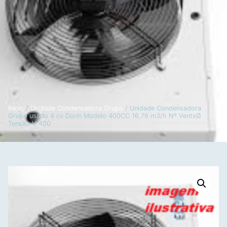
Início
/
Unidade Condensadora Grupo
/ Unidade Condensadora
Grupo usado 4 cv Dorin Modelo 400CC 16,76 m3/h Nº VentxØ
Tensão V 400