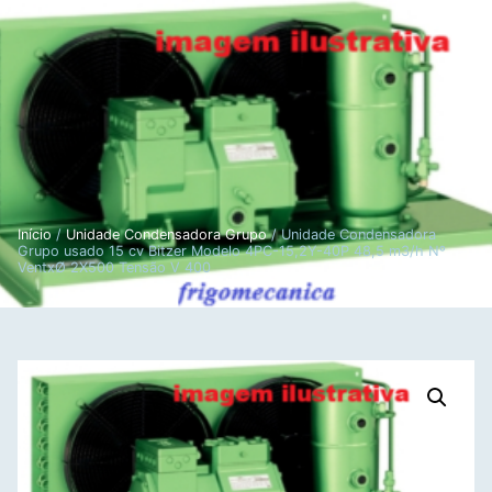
Início
/
Unidade Condensadora Grupo
/ Unidade Condensadora
Grupo usado 15 cv Bitzer Modelo 4PC-15,2Y-40P 48,5 m3/h Nº
VentxØ 2X500 Tensão V 400