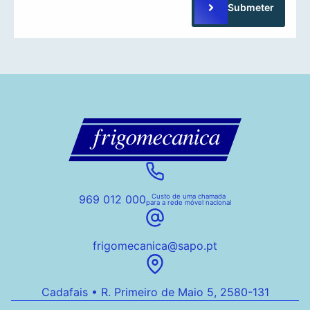
Submeter
969 012 000
Custo de uma chamada
para a rede móvel nacional
frigomecanica@sapo.pt
Cadafais • R. Primeiro de Maio 5, 2580-131