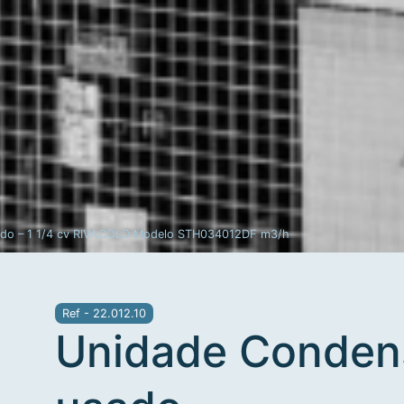
969 012 000
Frigomecânica
Contacte-nos
Custo de uma chamada
para a rede móvel nacional
ado – 1 1/4 cv RIVACOLD Modelo STH034012DF m3/h
Ref - 22.012.10
Unidade Conden