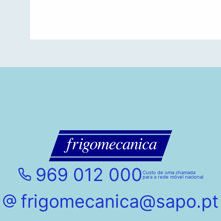
969 012 000
Custo de uma chamada
para a rede móvel nacional
frigomecanica@sapo.pt