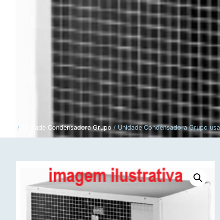
Novos
Usados
A 
Início
/
Unidade Condensadora Grupo
/ Unidade Condensadora Grupo us