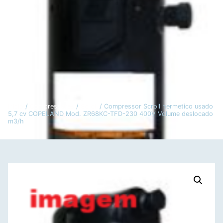
Início
/
Compressores
/
Scroll
/ Compressor Scroll hermetico usado
5,7 cv COPELAND Mod. ZR68KC-TFD-230 400V Volume deslocado
m3/h