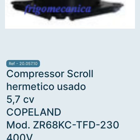
Ref - 20.057.10
Compressor Scroll
hermetico usado
5,7 cv
COPELAND
Mod. ZR68KC-TFD-230
400V