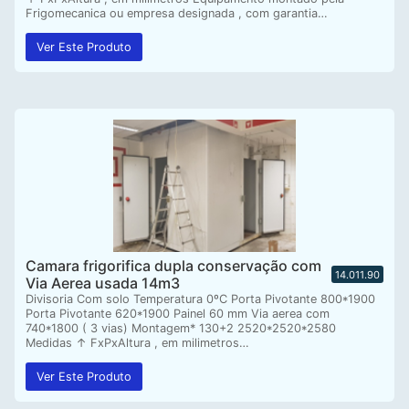
Frigomecanica ou empresa designada , com garantia…
Ver Este Produto
Camara frigorifica dupla conservação com
14.011.90
Via Aerea usada 14m3
Divisoria Com solo Temperatura 0ºC Porta Pivotante 800*1900
Porta Pivotante 620*1900 Painel 60 mm Via aerea com
740*1800 ( 3 vias) Montagem* 130+2 2520*2520*2580
Medidas ↑ FxPxAltura , em milimetros…
Ver Este Produto