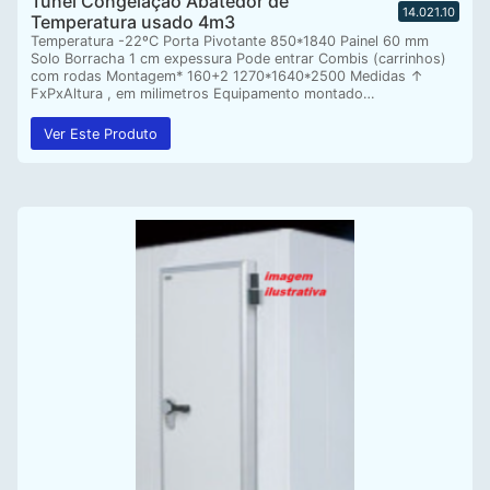
Tunel Congelaçao Abatedor de
14.021.10
Temperatura usado 4m3
Temperatura -22ºC Porta Pivotante 850*1840 Painel 60 mm
Solo Borracha 1 cm expessura Pode entrar Combis (carrinhos)
com rodas Montagem* 160+2 1270*1640*2500 Medidas ↑
FxPxAltura , em milimetros Equipamento montado…
Ver Este Produto