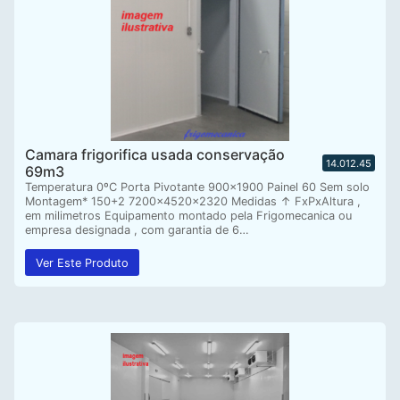
Camara frigorifica usada conservação
14.012.45
69m3
Temperatura 0ºC Porta Pivotante 900×1900 Painel 60 Sem solo
Montagem* 150+2 7200x4520x2320 Medidas ↑ FxPxAltura ,
em milimetros Equipamento montado pela Frigomecanica ou
empresa designada , com garantia de 6…
Ver Este Produto