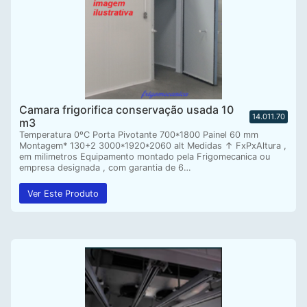
Camara frigorifica conservação usada 10
14.011.70
m3
Temperatura 0ºC Porta Pivotante 700*1800 Painel 60 mm
Montagem* 130+2 3000*1920*2060 alt Medidas ↑ FxPxAltura ,
em milimetros Equipamento montado pela Frigomecanica ou
empresa designada , com garantia de 6…
Ver Este Produto