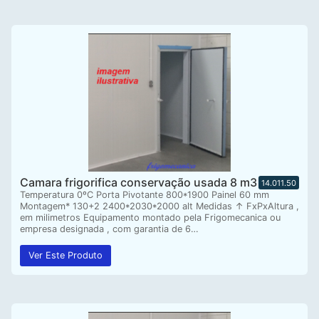
Camara frigorifica conservação usada 8 m3
14.011.50
Temperatura 0ºC Porta Pivotante 800*1900 Painel 60 mm
Montagem* 130+2 2400*2030*2000 alt Medidas ↑ FxPxAltura ,
em milimetros Equipamento montado pela Frigomecanica ou
empresa designada , com garantia de 6…
Ver Este Produto