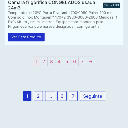
Camara frigorifica CONGELADOS usada
14.021.60
24m3
Temperatura -20ºC Porta Pivotante 700*1950 Painel 100 mm
Com solo inox Montagem* 170+2 3900*3000*2600 Medidas ↑
FxPxAltura , em milimetros Equipamento montado pela
Frigomecanica ou empresa designada , com garantia…
Ver Este Produto
1
2
3
4
5
6
7
→
1
2
…
6
7
Seguinte