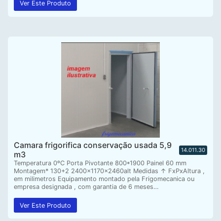
Ver Este Produto
Camara frigorifica conservação usada 5,9
14.011.30
m3
Temperatura 0ºC Porta Pivotante 800*1900 Painel 60 mm
Montagem* 130+2 2400x1170x2460alt Medidas ↑ FxPxAltura ,
em milimetros Equipamento montado pela Frigomecanica ou
empresa designada , com garantia de 6 meses…
Ver Este Produto