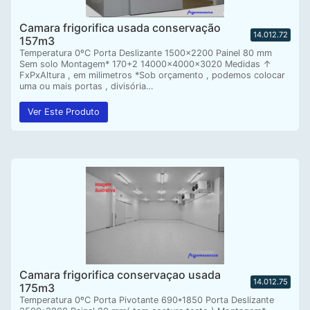
Camara frigorifica usada conservação
14.012.72
157m3
Temperatura 0ºC Porta Deslizante 1500×2200 Painel 80 mm
Sem solo Montagem* 170+2 14000x4000x3020 Medidas ↑
FxPxAltura , em milimetros *Sob orçamento , podemos colocar
uma ou mais portas , divisória…
Ver Este Produto
Camara frigorifica conservaçao usada
14.012.75
175m3
Temperatura 0ºC Porta Pivotante 690*1850 Porta Deslizante