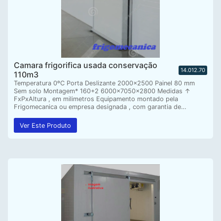
Camara frigorifica usada conservação
14.012.70
110m3
Temperatura 0ºC Porta Deslizante 2000×2500 Painel 80 mm
Sem solo Montagem* 160+2 6000x7050x2800 Medidas ↑
FxPxAltura , em milimetros Equipamento montado pela
Frigomecanica ou empresa designada , com garantia de…
Ver Este Produto