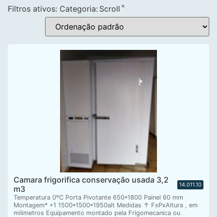
×
Filtros ativos:
Categoria
:
Scroll
Camara frigorifica conservação usada 3,2
14.011.10
m3
Temperatura 0ºC Porta Pivotante 650*1800 Painel 60 mm
Montagem* +1 1500*1500*1950alt Medidas ↑ FxPxAltura , em
milimetros Equipamento montado pela Frigomecanica ou