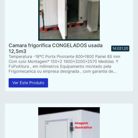
Camara frigorifica CONGELADOS usada
14.021.20
12,5m3
Temperatura -18ºC Porta Pivotante 800*1800 Painel 85 mm
Com solo Montagem* 150+2 1900x3200x2570 Medidas ↑
FxPxAltura , em milimetros Equipamento montado pela
Frigomecanica ou empresa designada , com garantia de…
Ver Este Produto