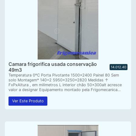
Camara frigorifica usada conservação
14.012.40
49m3
Temperatura 0ºC Porta Pivotante 1500×2400 Painel 80 Sem
solo Montagem* 140+2 5950x3250x2820 Medidas ↑
FxPxAltura , em milimetros L interior chão 50x300alt acresce
valor a designar Equipamento montado pela Frigomecanica…
Ver Este Produto