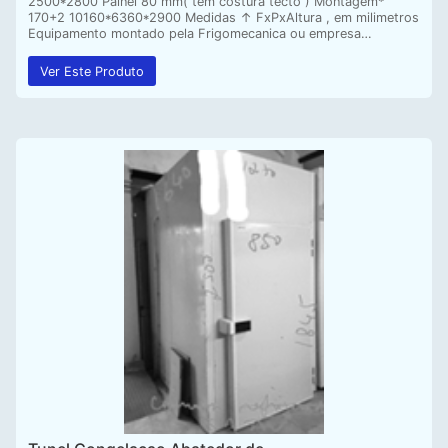
2500*2800 Painel 80 mm( tem costura tecto ) Montagem*
170+2 10160*6360*2900 Medidas ↑ FxPxAltura , em milimetros
Equipamento montado pela Frigomecanica ou empresa…
Ver Este Produto