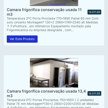
Camara frigorifica conservação usada 11
14.011.80
m3
Temperatura 2ºC Porta Pivotante 770*1890 Painel 60 mm Com
solo cinzento Montagem* 130+2 2960*1740*2540 alt Medidas
↑ FxPxAltura , em milimetros Equipamento montado pela
Frigomecanica ou empresa designada , com…
Ver Este Produto
Camara frigorifica conservação usada 13,4
14.011.85
m3
Temperatura 0ºC Portas Pivotantes 750*1850 ( 2 unidades)
Painel 75 mm Montagem*130+2 2800x2200x2550 alt Medidas
↑ FxPxAltura , em milimetros Equipamento montado pela