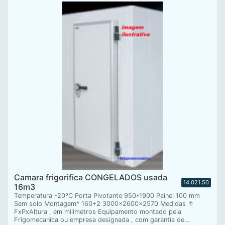
Camara frigorifica CONGELADOS usada
14.021.50
16m3
Temperatura -20ºC Porta Pivotante 950*1900 Painel 100 mm
Sem solo Montagem* 160+2 3000x2600x2570 Medidas ↑
FxPxAltura , em milimetros Equipamento montado pela
Frigomecanica ou empresa designada , com garantia de…