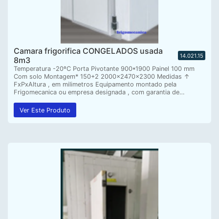
Camara frigorifica CONGELADOS usada
14.021.15
8m3
Temperatura -20ºC Porta Pivotante 900*1900 Painel 100 mm
Com solo Montagem* 150+2 2000x2470x2300 Medidas ↑
FxPxAltura , em milimetros Equipamento montado pela
Frigomecanica ou empresa designada , com garantia de…
Ver Este Produto