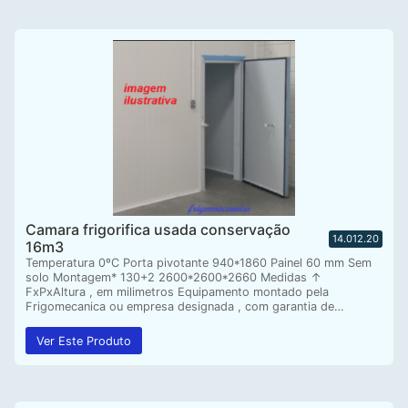
Camara frigorifica usada conservação
14.012.20
16m3
Temperatura 0ºC Porta pivotante 940*1860 Painel 60 mm Sem
solo Montagem* 130+2 2600*2600*2660 Medidas ↑
FxPxAltura , em milimetros Equipamento montado pela
Frigomecanica ou empresa designada , com garantia de…
Ver Este Produto