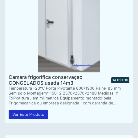
Camara frigorifica conservaçao
14.021.30
CONGELADOS usada 14m3
Temperatura -20ºC Porta Pivotante 800*1900 Painel 85 mm
Sem solo Montagem* 150+2 2570x2570x2480 Medidas ↑
FxPxAltura , em milimetros Equipamento montado pela
Frigomecanica ou empresa designada , com garantia de…
Ver Este Produto