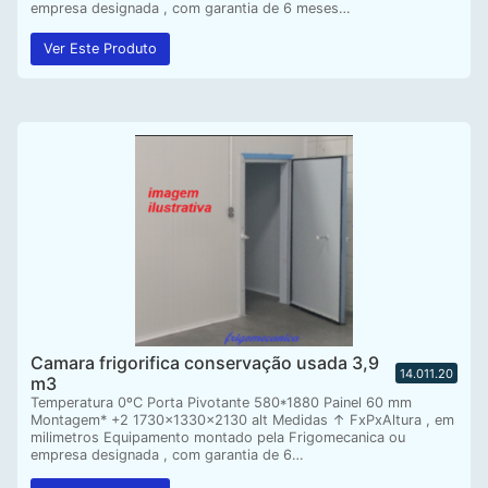
empresa designada , com garantia de 6 meses…
Ver Este Produto
Camara frigorifica conservação usada 3,9
14.011.20
m3
Temperatura 0ºC Porta Pivotante 580*1880 Painel 60 mm
Montagem* +2 1730x1330x2130 alt Medidas ↑ FxPxAltura , em
milimetros Equipamento montado pela Frigomecanica ou
empresa designada , com garantia de 6…