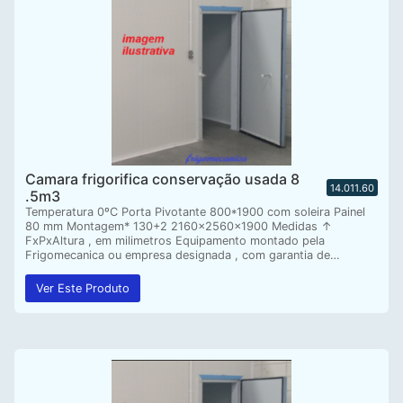
Camara frigorifica conservação usada 8
14.011.60
.5m3
Temperatura 0ºC Porta Pivotante 800*1900 com soleira Painel
80 mm Montagem* 130+2 2160x2560x1900 Medidas ↑
FxPxAltura , em milimetros Equipamento montado pela
Frigomecanica ou empresa designada , com garantia de…
Ver Este Produto