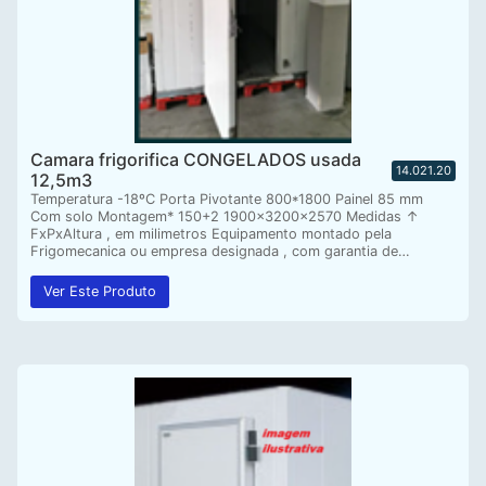
Camara frigorifica CONGELADOS usada
14.021.20
12,5m3
Temperatura -18ºC Porta Pivotante 800*1800 Painel 85 mm
Com solo Montagem* 150+2 1900x3200x2570 Medidas ↑
FxPxAltura , em milimetros Equipamento montado pela
Frigomecanica ou empresa designada , com garantia de…
Ver Este Produto