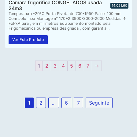
Camara frigorifica CONGELADOS usada
14.021.60
24m3
Temperatura -20ºC Porta Pivotante 700*1950 Painel 100 mm
Com solo inox Montagem* 170+2 3900*3000*2600 Medidas ↑
FxPxAltura , em milimetros Equipamento montado pela
Frigomecanica ou empresa designada , com garantia…
Ver Este Produto
1
2
3
4
5
6
7
→
1
2
…
6
7
Seguinte