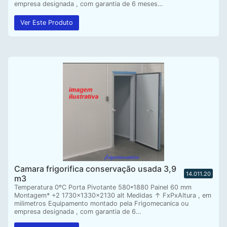
empresa designada , com garantia de 6 meses…
Ver Este Produto
Camara frigorifica conservação usada 3,9
14.011.20
m3
Temperatura 0ºC Porta Pivotante 580*1880 Painel 60 mm
Montagem* +2 1730x1330x2130 alt Medidas ↑ FxPxAltura , em
milimetros Equipamento montado pela Frigomecanica ou
empresa designada , com garantia de 6…