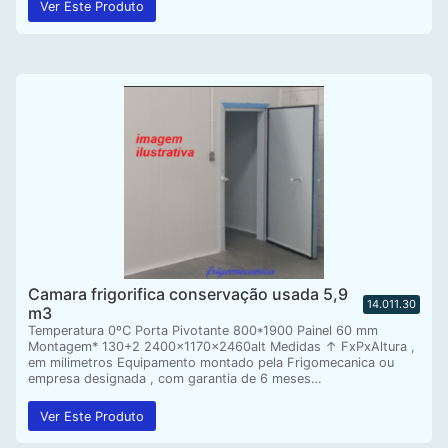
Ver Este Produto
Camara frigorifica conservação usada 5,9
14.011.30
m3
Temperatura 0ºC Porta Pivotante 800*1900 Painel 60 mm
Montagem* 130+2 2400x1170x2460alt Medidas ↑ FxPxAltura ,
em milimetros Equipamento montado pela Frigomecanica ou
empresa designada , com garantia de 6 meses…
Ver Este Produto