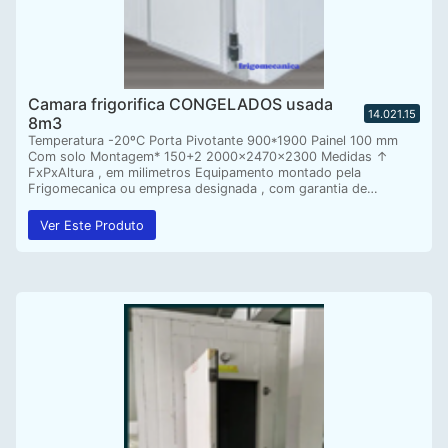
Camara frigorifica CONGELADOS usada
14.021.15
8m3
Temperatura -20ºC Porta Pivotante 900*1900 Painel 100 mm
Com solo Montagem* 150+2 2000x2470x2300 Medidas ↑
FxPxAltura , em milimetros Equipamento montado pela
Frigomecanica ou empresa designada , com garantia de…
Ver Este Produto