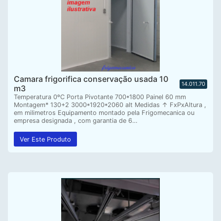
Camara frigorifica conservação usada 10
14.011.70
m3
Temperatura 0ºC Porta Pivotante 700*1800 Painel 60 mm
Montagem* 130+2 3000*1920*2060 alt Medidas ↑ FxPxAltura ,
em milimetros Equipamento montado pela Frigomecanica ou
empresa designada , com garantia de 6…
Ver Este Produto