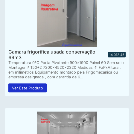
Camara frigorifica usada conservação
14.012.45
69m3
Temperatura 0ºC Porta Pivotante 900×1900 Painel 60 Sem solo
Montagem* 150+2 7200x4520x2320 Medidas ↑ FxPxAltura ,
em milimetros Equipamento montado pela Frigomecanica ou
empresa designada , com garantia de 6…
Ver Este Produto