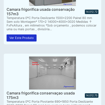
Camara frigorifica usada conservação
14.012.72
157m3
Temperatura 0ºC Porta Deslizante 1500×2200 Painel 80 mm
Sem solo Montagem* 170+2 14000x4000x3020 Medidas ↑
FxPxAltura , em milimetros *Sob orçamento , podemos colocar
uma ou mais portas , divisória…
Ver Este Produto
Camara frigorifica conservaçao usada
14.012.75
175m3
Temperatura 0ºC Porta Pivotante 690*1850 Porta Deslizante