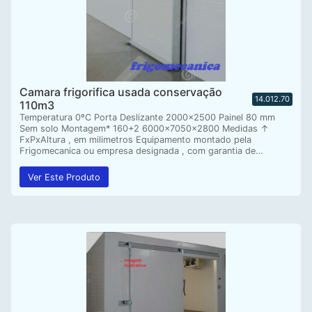
Camara frigorifica usada conservação
14.012.70
110m3
Temperatura 0ºC Porta Deslizante 2000×2500 Painel 80 mm
Sem solo Montagem* 160+2 6000x7050x2800 Medidas ↑
FxPxAltura , em milimetros Equipamento montado pela
Frigomecanica ou empresa designada , com garantia de…
Ver Este Produto