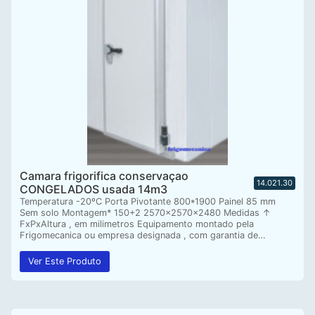
Camara frigorifica conservaçao
14.021.30
CONGELADOS usada 14m3
Temperatura -20ºC Porta Pivotante 800*1900 Painel 85 mm
Sem solo Montagem* 150+2 2570x2570x2480 Medidas ↑
FxPxAltura , em milimetros Equipamento montado pela
Frigomecanica ou empresa designada , com garantia de…
Ver Este Produto