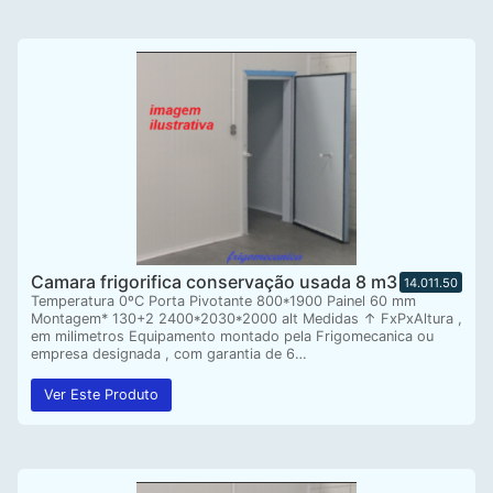
Camara frigorifica conservação usada 8 m3
14.011.50
Temperatura 0ºC Porta Pivotante 800*1900 Painel 60 mm
Montagem* 130+2 2400*2030*2000 alt Medidas ↑ FxPxAltura ,
em milimetros Equipamento montado pela Frigomecanica ou
empresa designada , com garantia de 6…
Ver Este Produto