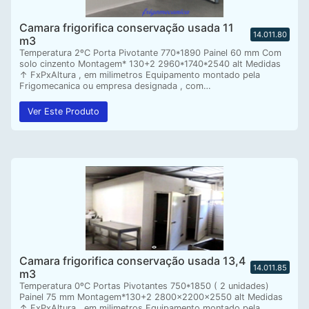
Camara frigorifica conservação usada 11
14.011.80
m3
Temperatura 2ºC Porta Pivotante 770*1890 Painel 60 mm Com
solo cinzento Montagem* 130+2 2960*1740*2540 alt Medidas
↑ FxPxAltura , em milimetros Equipamento montado pela
Frigomecanica ou empresa designada , com…
Ver Este Produto
Camara frigorifica conservação usada 13,4
14.011.85
m3
Temperatura 0ºC Portas Pivotantes 750*1850 ( 2 unidades)
Painel 75 mm Montagem*130+2 2800x2200x2550 alt Medidas
↑ FxPxAltura , em milimetros Equipamento montado pela