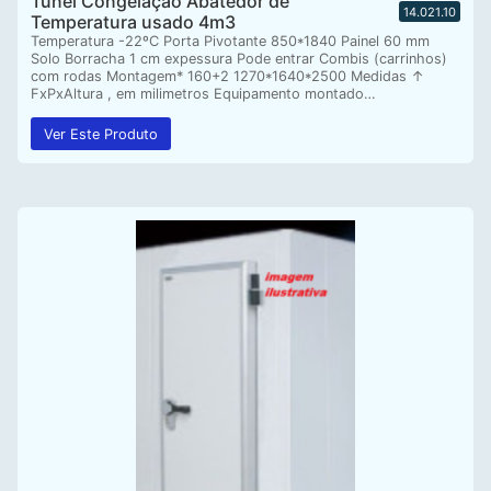
Tunel Congelaçao Abatedor de
14.021.10
Temperatura usado 4m3
Temperatura -22ºC Porta Pivotante 850*1840 Painel 60 mm
Solo Borracha 1 cm expessura Pode entrar Combis (carrinhos)
com rodas Montagem* 160+2 1270*1640*2500 Medidas ↑
FxPxAltura , em milimetros Equipamento montado…
Ver Este Produto