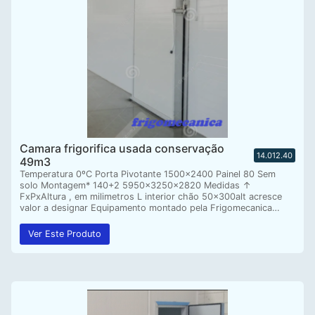
Camara frigorifica usada conservação
14.012.40
49m3
Temperatura 0ºC Porta Pivotante 1500×2400 Painel 80 Sem
solo Montagem* 140+2 5950x3250x2820 Medidas ↑
FxPxAltura , em milimetros L interior chão 50x300alt acresce
valor a designar Equipamento montado pela Frigomecanica…
Ver Este Produto