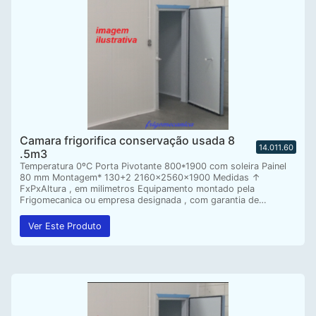
Camara frigorifica conservação usada 8
14.011.60
.5m3
Temperatura 0ºC Porta Pivotante 800*1900 com soleira Painel
80 mm Montagem* 130+2 2160x2560x1900 Medidas ↑
FxPxAltura , em milimetros Equipamento montado pela
Frigomecanica ou empresa designada , com garantia de…
Ver Este Produto