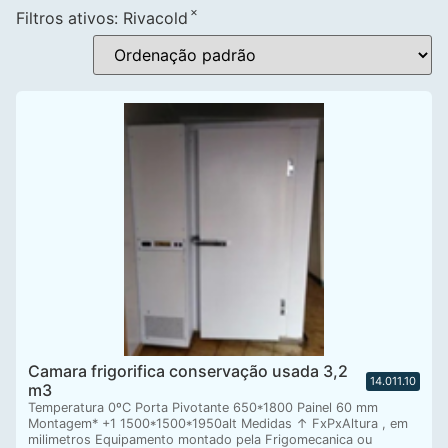
×
Filtros ativos:
Rivacold
Camara frigorifica conservação usada 3,2
14.011.10
m3
Temperatura 0ºC Porta Pivotante 650*1800 Painel 60 mm
Montagem* +1 1500*1500*1950alt Medidas ↑ FxPxAltura , em
milimetros Equipamento montado pela Frigomecanica ou