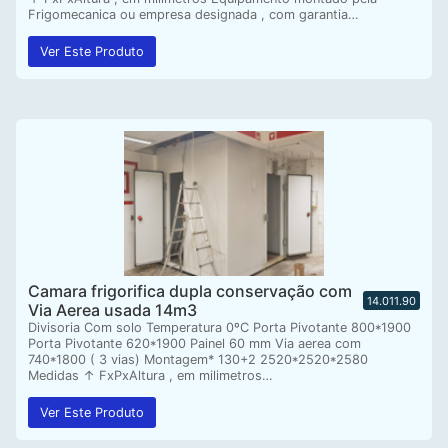
Frigomecanica ou empresa designada , com garantia…
Ver Este Produto
Camara frigorifica dupla conservação com
14.011.90
Via Aerea usada 14m3
Divisoria Com solo Temperatura 0ºC Porta Pivotante 800*1900
Porta Pivotante 620*1900 Painel 60 mm Via aerea com
740*1800 ( 3 vias) Montagem* 130+2 2520*2520*2580
Medidas ↑ FxPxAltura , em milimetros…
Ver Este Produto