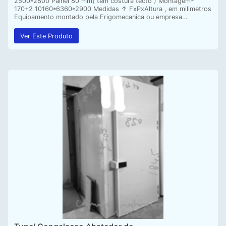
2500*2800 Painel 80 mm( tem costura tecto ) Montagem*
170+2 10160*6360*2900 Medidas ↑ FxPxAltura , em milimetros
Equipamento montado pela Frigomecanica ou empresa…
Ver Este Produto