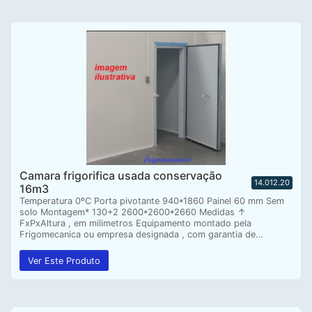
Camara frigorifica usada conservação
14.012.20
16m3
Temperatura 0ºC Porta pivotante 940*1860 Painel 60 mm Sem
solo Montagem* 130+2 2600*2600*2660 Medidas ↑
FxPxAltura , em milimetros Equipamento montado pela
Frigomecanica ou empresa designada , com garantia de…
Ver Este Produto