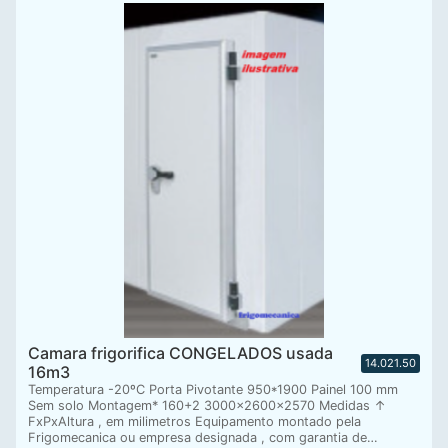
Camara frigorifica CONGELADOS usada
14.021.50
16m3
Temperatura -20ºC Porta Pivotante 950*1900 Painel 100 mm
Sem solo Montagem* 160+2 3000x2600x2570 Medidas ↑
FxPxAltura , em milimetros Equipamento montado pela
Frigomecanica ou empresa designada , com garantia de…