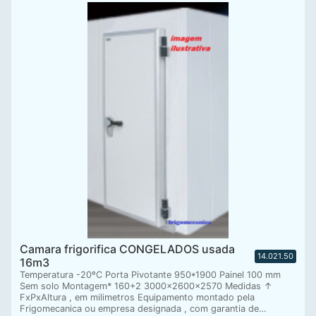
Camara frigorifica CONGELADOS usada
14.021.50
16m3
Temperatura -20ºC Porta Pivotante 950*1900 Painel 100 mm
Sem solo Montagem* 160+2 3000x2600x2570 Medidas ↑
FxPxAltura , em milimetros Equipamento montado pela
Frigomecanica ou empresa designada , com garantia de…