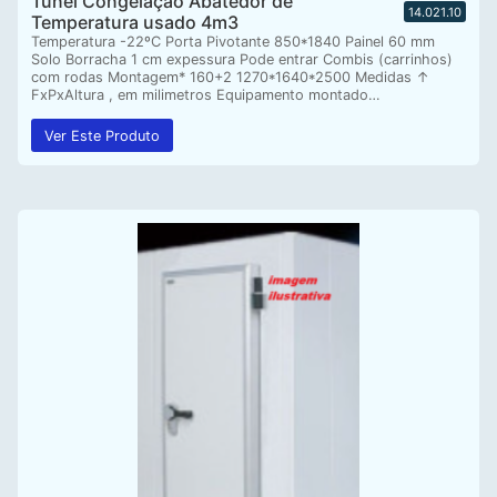
Tunel Congelaçao Abatedor de
14.021.10
Temperatura usado 4m3
Temperatura -22ºC Porta Pivotante 850*1840 Painel 60 mm
Solo Borracha 1 cm expessura Pode entrar Combis (carrinhos)
com rodas Montagem* 160+2 1270*1640*2500 Medidas ↑
FxPxAltura , em milimetros Equipamento montado…
Ver Este Produto