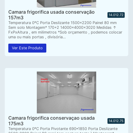
Camara frigorifica usada conservação
14.012.72
157m3
Temperatura 0ºC Porta Deslizante 1500×2200 Painel 80 mm
Sem solo Montagem* 170+2 14000x4000x3020 Medidas ↑
FxPxAltura , em milimetros *Sob orçamento , podemos colocar
uma ou mais portas , divisória…
Ver Este Produto
Camara frigorifica conservaçao usada
14.012.75
175m3
Temperatura 0ºC Porta Pivotante 690*1850 Porta Deslizante