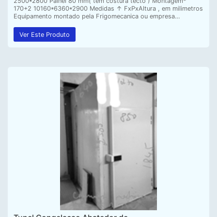
2500*2800 Painel 80 mm( tem costura tecto ) Montagem*
170+2 10160*6360*2900 Medidas ↑ FxPxAltura , em milimetros
Equipamento montado pela Frigomecanica ou empresa…
Ver Este Produto