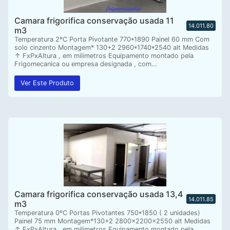
Camara frigorifica conservação usada 11
14.011.80
m3
Temperatura 2ºC Porta Pivotante 770*1890 Painel 60 mm Com
solo cinzento Montagem* 130+2 2960*1740*2540 alt Medidas
↑ FxPxAltura , em milimetros Equipamento montado pela
Frigomecanica ou empresa designada , com…
Ver Este Produto
Camara frigorifica conservação usada 13,4
14.011.85
m3
Temperatura 0ºC Portas Pivotantes 750*1850 ( 2 unidades)
Painel 75 mm Montagem*130+2 2800x2200x2550 alt Medidas
↑ FxPxAltura , em milimetros Equipamento montado pela