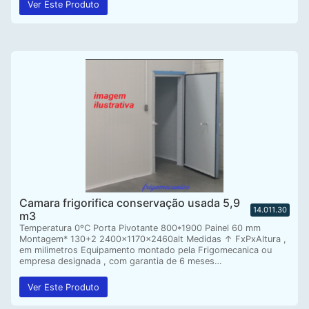
Ver Este Produto
Camara frigorifica conservação usada 5,9
14.011.30
m3
Temperatura 0ºC Porta Pivotante 800*1900 Painel 60 mm
Montagem* 130+2 2400x1170x2460alt Medidas ↑ FxPxAltura ,
em milimetros Equipamento montado pela Frigomecanica ou
empresa designada , com garantia de 6 meses…
Ver Este Produto