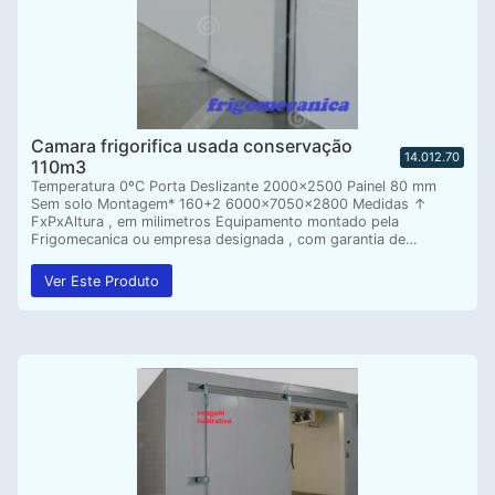
Camara frigorifica usada conservação
14.012.70
110m3
Temperatura 0ºC Porta Deslizante 2000×2500 Painel 80 mm
Sem solo Montagem* 160+2 6000x7050x2800 Medidas ↑
FxPxAltura , em milimetros Equipamento montado pela
Frigomecanica ou empresa designada , com garantia de…
Ver Este Produto