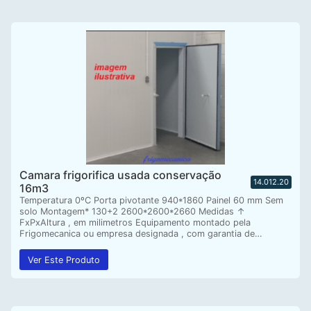
Camara frigorifica usada conservação
14.012.20
16m3
Temperatura 0ºC Porta pivotante 940*1860 Painel 60 mm Sem
solo Montagem* 130+2 2600*2600*2660 Medidas ↑
FxPxAltura , em milimetros Equipamento montado pela
Frigomecanica ou empresa designada , com garantia de…
Ver Este Produto