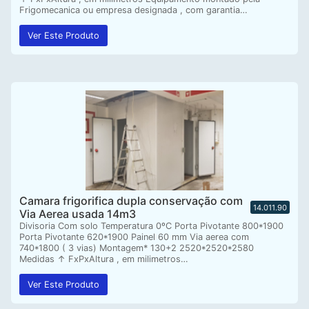
Frigomecanica ou empresa designada , com garantia…
Ver Este Produto
Camara frigorifica dupla conservação com
14.011.90
Via Aerea usada 14m3
Divisoria Com solo Temperatura 0ºC Porta Pivotante 800*1900
Porta Pivotante 620*1900 Painel 60 mm Via aerea com
740*1800 ( 3 vias) Montagem* 130+2 2520*2520*2580
Medidas ↑ FxPxAltura , em milimetros…
Ver Este Produto