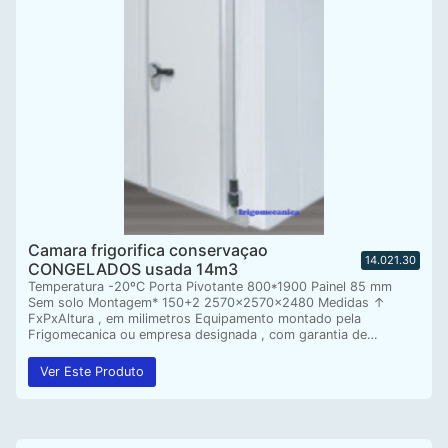
Camara frigorifica conservaçao
14.021.30
CONGELADOS usada 14m3
Temperatura -20ºC Porta Pivotante 800*1900 Painel 85 mm
Sem solo Montagem* 150+2 2570x2570x2480 Medidas ↑
FxPxAltura , em milimetros Equipamento montado pela
Frigomecanica ou empresa designada , com garantia de…
Ver Este Produto