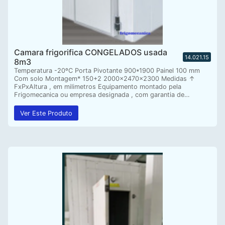
Camara frigorifica CONGELADOS usada
14.021.15
8m3
Temperatura -20ºC Porta Pivotante 900*1900 Painel 100 mm
Com solo Montagem* 150+2 2000x2470x2300 Medidas ↑
FxPxAltura , em milimetros Equipamento montado pela
Frigomecanica ou empresa designada , com garantia de…
Ver Este Produto