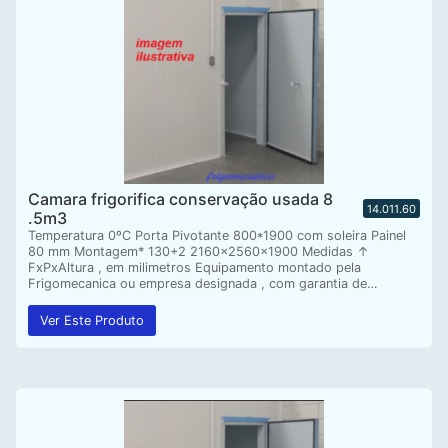
Camara frigorifica conservação usada 8
14.011.60
.5m3
Temperatura 0ºC Porta Pivotante 800*1900 com soleira Painel
80 mm Montagem* 130+2 2160x2560x1900 Medidas ↑
FxPxAltura , em milimetros Equipamento montado pela
Frigomecanica ou empresa designada , com garantia de…
Ver Este Produto