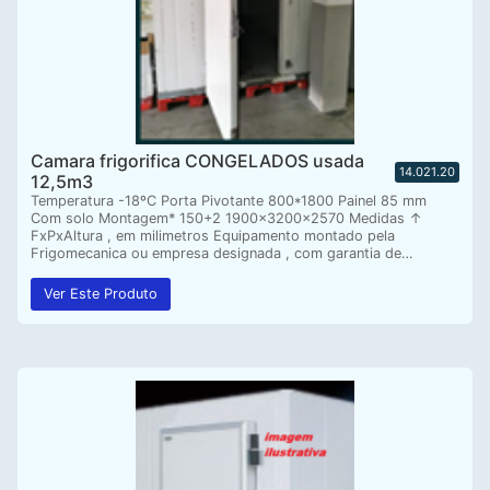
Camara frigorifica CONGELADOS usada
14.021.20
12,5m3
Temperatura -18ºC Porta Pivotante 800*1800 Painel 85 mm
Com solo Montagem* 150+2 1900x3200x2570 Medidas ↑
FxPxAltura , em milimetros Equipamento montado pela
Frigomecanica ou empresa designada , com garantia de…
Ver Este Produto