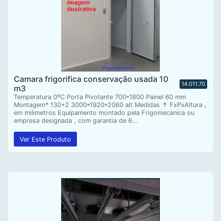
Camara frigorifica conservação usada 10
14.011.70
m3
Temperatura 0ºC Porta Pivotante 700*1800 Painel 60 mm
Montagem* 130+2 3000*1920*2060 alt Medidas ↑ FxPxAltura ,
em milimetros Equipamento montado pela Frigomecanica ou
empresa designada , com garantia de 6…
Ver Este Produto