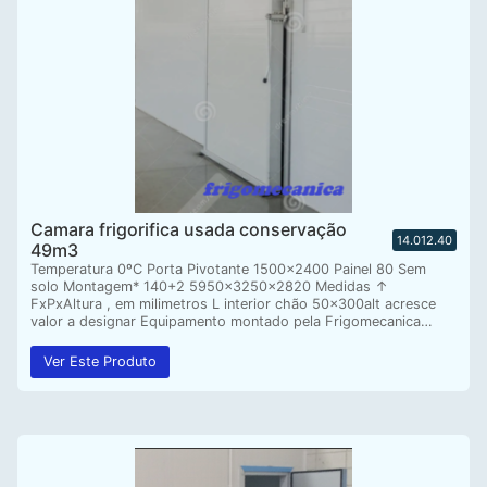
Camara frigorifica usada conservação
14.012.40
49m3
Temperatura 0ºC Porta Pivotante 1500×2400 Painel 80 Sem
solo Montagem* 140+2 5950x3250x2820 Medidas ↑
FxPxAltura , em milimetros L interior chão 50x300alt acresce
valor a designar Equipamento montado pela Frigomecanica…
Ver Este Produto