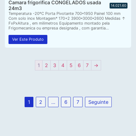
Camara frigorifica CONGELADOS usada
14.021.60
24m3
Temperatura -20ºC Porta Pivotante 700*1950 Painel 100 mm
Com solo inox Montagem* 170+2 3900*3000*2600 Medidas ↑
FxPxAltura , em milimetros Equipamento montado pela
Frigomecanica ou empresa designada , com garantia…
Ver Este Produto
1
2
3
4
5
6
7
→
1
2
…
6
7
Seguinte