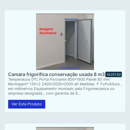
Camara frigorifica conservação usada 8 m3
14.011.50
Temperatura 0ºC Porta Pivotante 800*1900 Painel 60 mm
Montagem* 130+2 2400*2030*2000 alt Medidas ↑ FxPxAltura ,
em milimetros Equipamento montado pela Frigomecanica ou
empresa designada , com garantia de 6…
Ver Este Produto