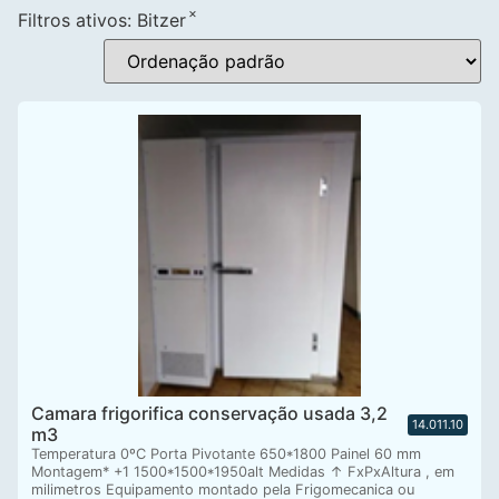
×
Filtros ativos:
Bitzer
Camara frigorifica conservação usada 3,2
14.011.10
m3
Temperatura 0ºC Porta Pivotante 650*1800 Painel 60 mm
Montagem* +1 1500*1500*1950alt Medidas ↑ FxPxAltura , em
milimetros Equipamento montado pela Frigomecanica ou