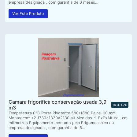
empresa designada , com garantia de 6 meses…
Ver Este Produto
Camara frigorifica conservação usada 3,9
14.011.20
m3
Temperatura 0ºC Porta Pivotante 580*1880 Painel 60 mm
Montagem* +2 1730x1330x2130 alt Medidas ↑ FxPxAltura , em
milimetros Equipamento montado pela Frigomecanica ou
empresa designada , com garantia de 6…