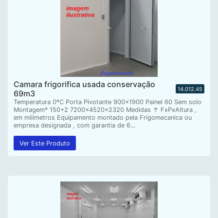
Camara frigorifica usada conservação
14.012.45
69m3
Temperatura 0ºC Porta Pivotante 900×1900 Painel 60 Sem solo
Montagem* 150+2 7200x4520x2320 Medidas ↑ FxPxAltura ,
em milimetros Equipamento montado pela Frigomecanica ou
empresa designada , com garantia de 6…
Ver Este Produto