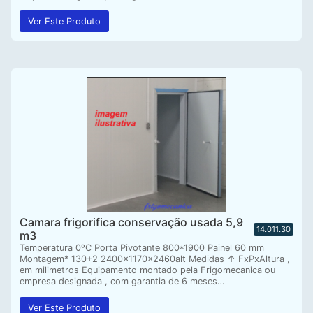
Ver Este Produto
Camara frigorifica conservação usada 5,9
14.011.30
m3
Temperatura 0ºC Porta Pivotante 800*1900 Painel 60 mm
Montagem* 130+2 2400x1170x2460alt Medidas ↑ FxPxAltura ,
em milimetros Equipamento montado pela Frigomecanica ou
empresa designada , com garantia de 6 meses…
Ver Este Produto