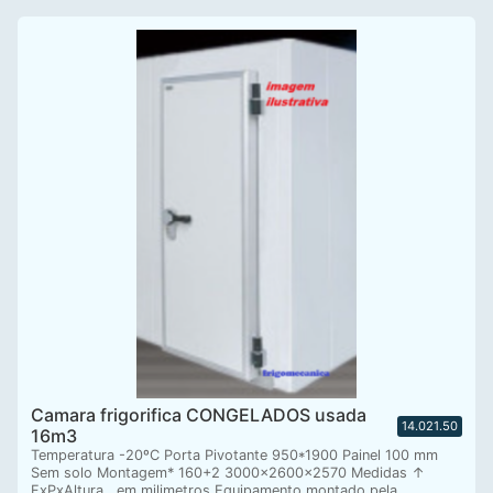
Camara frigorifica CONGELADOS usada
14.021.50
16m3
Temperatura -20ºC Porta Pivotante 950*1900 Painel 100 mm
Sem solo Montagem* 160+2 3000x2600x2570 Medidas ↑
FxPxAltura , em milimetros Equipamento montado pela