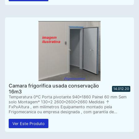
Camara frigorifica usada conservação
14.012.20
16m3
Temperatura 0ºC Porta pivotante 940*1860 Painel 60 mm Sem
solo Montagem* 130+2 2600*2600*2660 Medidas ↑
FxPxAltura , em milimetros Equipamento montado pela
Frigomecanica ou empresa designada , com garantia de…
Ver Este Produto