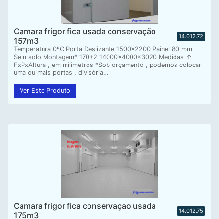
Camara frigorifica usada conservação
14.012.72
157m3
Temperatura 0ºC Porta Deslizante 1500×2200 Painel 80 mm
Sem solo Montagem* 170+2 14000x4000x3020 Medidas ↑
FxPxAltura , em milimetros *Sob orçamento , podemos colocar
uma ou mais portas , divisória…
Ver Este Produto
Camara frigorifica conservaçao usada
14.012.75
175m3