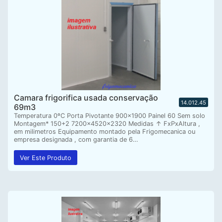
Camara frigorifica usada conservação
14.012.45
69m3
Temperatura 0ºC Porta Pivotante 900×1900 Painel 60 Sem solo
Montagem* 150+2 7200x4520x2320 Medidas ↑ FxPxAltura ,
em milimetros Equipamento montado pela Frigomecanica ou
empresa designada , com garantia de 6…
Ver Este Produto