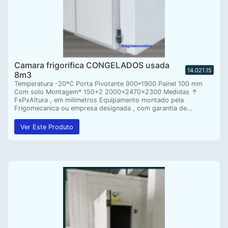
Camara frigorifica CONGELADOS usada
14.021.15
8m3
Temperatura -20ºC Porta Pivotante 900*1900 Painel 100 mm
Com solo Montagem* 150+2 2000x2470x2300 Medidas ↑
FxPxAltura , em milimetros Equipamento montado pela
Frigomecanica ou empresa designada , com garantia de…
Ver Este Produto