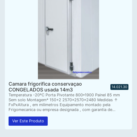
Camara frigorifica conservaçao
14.021.30
CONGELADOS usada 14m3
Temperatura -20ºC Porta Pivotante 800*1900 Painel 85 mm
Sem solo Montagem* 150+2 2570x2570x2480 Medidas ↑
FxPxAltura , em milimetros Equipamento montado pela
Frigomecanica ou empresa designada , com garantia de…
Ver Este Produto