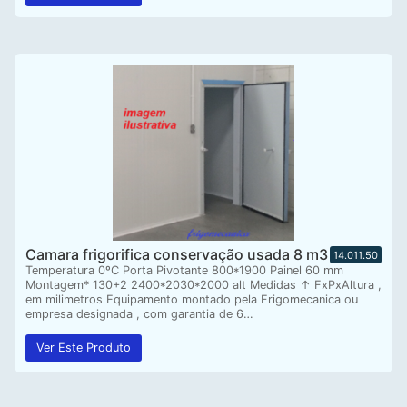
Camara frigorifica conservação usada 8 m3
14.011.50
Temperatura 0ºC Porta Pivotante 800*1900 Painel 60 mm
Montagem* 130+2 2400*2030*2000 alt Medidas ↑ FxPxAltura ,
em milimetros Equipamento montado pela Frigomecanica ou
empresa designada , com garantia de 6…
Ver Este Produto