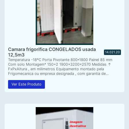
Camara frigorifica CONGELADOS usada
14.021.20
12,5m3
Temperatura -18ºC Porta Pivotante 800*1800 Painel 85 mm
Com solo Montagem* 150+2 1900x3200x2570 Medidas ↑
FxPxAltura , em milimetros Equipamento montado pela
Frigomecanica ou empresa designada , com garantia de…
Ver Este Produto