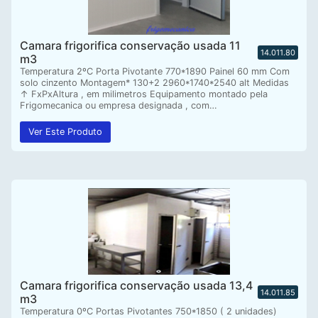
Camara frigorifica conservação usada 11
14.011.80
m3
Temperatura 2ºC Porta Pivotante 770*1890 Painel 60 mm Com
solo cinzento Montagem* 130+2 2960*1740*2540 alt Medidas
↑ FxPxAltura , em milimetros Equipamento montado pela
Frigomecanica ou empresa designada , com…
Ver Este Produto
Camara frigorifica conservação usada 13,4
14.011.85
m3
Temperatura 0ºC Portas Pivotantes 750*1850 ( 2 unidades)