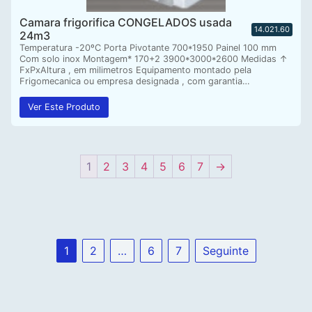
Camara frigorifica CONGELADOS usada
14.021.60
24m3
Temperatura -20ºC Porta Pivotante 700*1950 Painel 100 mm
Com solo inox Montagem* 170+2 3900*3000*2600 Medidas ↑
FxPxAltura , em milimetros Equipamento montado pela
Frigomecanica ou empresa designada , com garantia…
Ver Este Produto
1
2
3
4
5
6
7
→
1
2
…
6
7
Seguinte