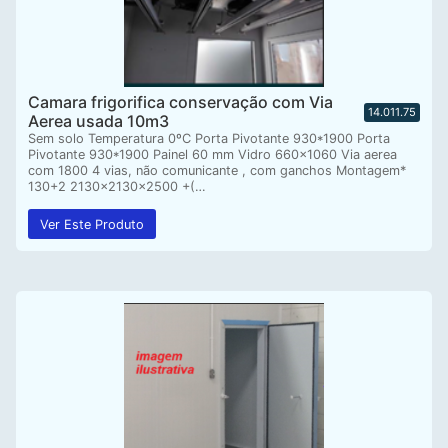
Camara frigorifica conservação com Via
14.011.75
Aerea usada 10m3
Sem solo Temperatura 0ºC Porta Pivotante 930*1900 Porta
Pivotante 930*1900 Painel 60 mm Vidro 660×1060 Via aerea
com 1800 4 vias, não comunicante , com ganchos Montagem*
130+2 2130x2130x2500 +(…
Ver Este Produto