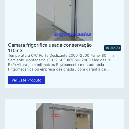
Camara frigorifica usada conservação
14.012.70
110m3
Temperatura 0ºC Porta Deslizante 2000×2500 Painel 80 mm
Sem solo Montagem* 160+2 6000x7050x2800 Medidas ↑
FxPxAltura , em milimetros Equipamento montado pela
Frigomecanica ou empresa designada , com garantia de…
Ver Este Produto