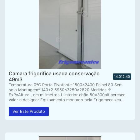
Camara frigorifica usada conservação
14.012.40
49m3
Temperatura 0ºC Porta Pivotante 1500×2400 Painel 80 Sem
solo Montagem* 140+2 5950x3250x2820 Medidas ↑
FxPxAltura , em milimetros L interior chão 50x300alt acresce
valor a designar Equipamento montado pela Frigomecanica…
Ver Este Produto