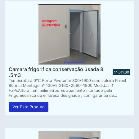
Camara frigorifica conservação usada 8
14.011.60
.5m3
Temperatura 0ºC Porta Pivotante 800*1900 com soleira Painel
80 mm Montagem* 130+2 2160x2560x1900 Medidas ↑
FxPxAltura , em milimetros Equipamento montado pela
Frigomecanica ou empresa designada , com garantia de…
Ver Este Produto