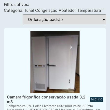
Filtros ativos:
×
Categoria
:
Tunel Congelaçao Abatedor Temperatura
Camara frigorifica conservação usada 3,2
14.011.10
m3
Temperatura 0ºC Porta Pivotante 650*1800 Painel 60 mm
Montagem* +1 1500*1500*1950alt Medidas ↑ FxPxAltura , em