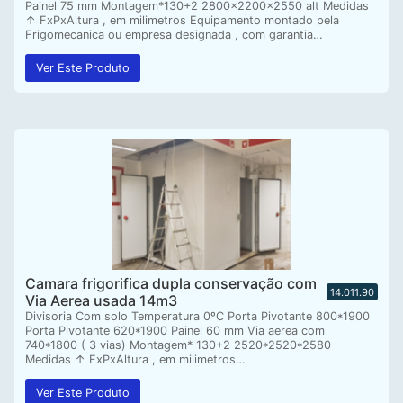
Painel 75 mm Montagem*130+2 2800x2200x2550 alt Medidas
↑ FxPxAltura , em milimetros Equipamento montado pela
Frigomecanica ou empresa designada , com garantia…
Ver Este Produto
Camara frigorifica dupla conservação com
14.011.90
Via Aerea usada 14m3
Divisoria Com solo Temperatura 0ºC Porta Pivotante 800*1900
Porta Pivotante 620*1900 Painel 60 mm Via aerea com
740*1800 ( 3 vias) Montagem* 130+2 2520*2520*2580
Medidas ↑ FxPxAltura , em milimetros…
Ver Este Produto