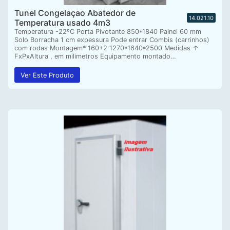
Tunel Congelaçao Abatedor de
14.021.10
Temperatura usado 4m3
Temperatura -22ºC Porta Pivotante 850*1840 Painel 60 mm
Solo Borracha 1 cm expessura Pode entrar Combis (carrinhos)
com rodas Montagem* 160+2 1270*1640*2500 Medidas ↑
FxPxAltura , em milimetros Equipamento montado…
Ver Este Produto