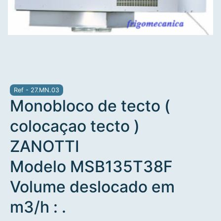
Ref - 27.MN.03
Monobloco de tecto (
colocaçao tecto )
ZANOTTI
Modelo MSB135T38F
Volume deslocado em
m3/h : .