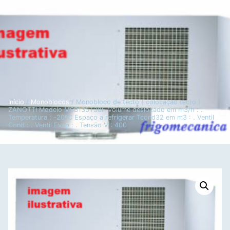
Início
/
Monoblocos
/ Monobloco de tecto ( colocaçao tecto )
ZANOTTI Modelo MSB135T38F Volume deslocado em m3/h : .
Temperatura : -20ºC Espaço a refrigerar Tcond32 em m3 : . Ventil
Cond : . Ventil Evap : . Tensão V : 400