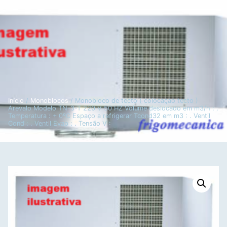
Início
/
Monoblocos
/ Monobloco de tecto ( colocaçao tecto )
Arevalo Modelo TN-3-T 220 V 50 HZ Volume deslocado em m3/h : .
Temperatura : + 0ºC Espaço a refrigerar Tcond32 em m3 : . Ventil
Cond : . Ventil Evap : . Tensão V :