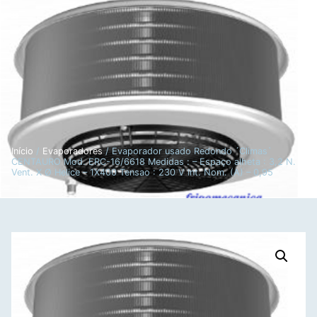
Início
/
Evaporadores
/ Evaporador usado Redondo ´Climas`
CENTAURO Mod. ERC-16/6618 Medidas : – Espaço alheta : 3,2 N.
Vent. X Ø Helice – 1X400 Tensao : 230 V Int. Nom. (A) – 0,95