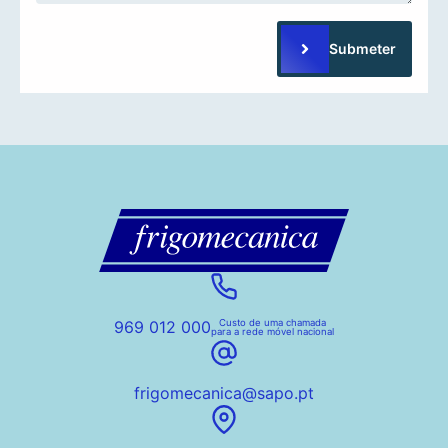
Submeter
969 012 000
Custo de uma chamada
para a rede móvel nacional
frigomecanica@sapo.pt