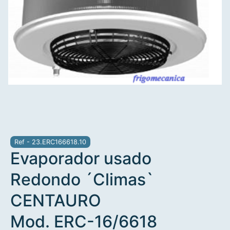
Ref - 23.ERC166618.10
Evaporador usado
Redondo ´Climas`
CENTAURO
Mod. ERC-16/6618