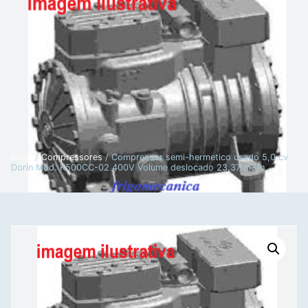
Início
/
Compressores
/ Compressor semi-hermetico usado 5,0 cv
Dorin Mod. K500CC-02 400V Volume deslocado 23,37 m3/h