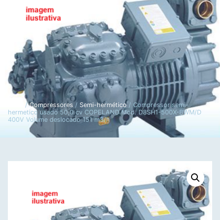
Início
/
Compressores
/
Semi-hermético
/ Compressor semi-
hermetico usado 50,0 cv COPELAND Mod. D8SH1-500X-BWM/D
400V Volume deslocado 151 m3/h