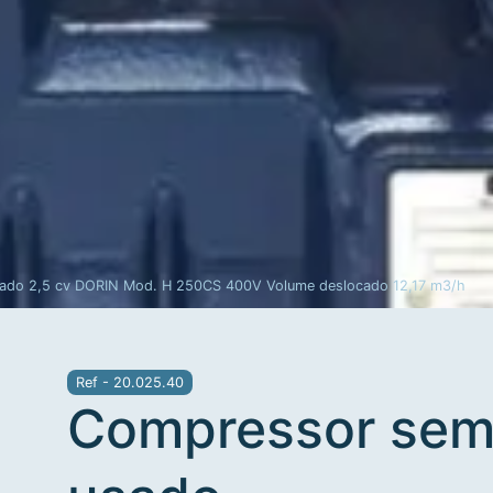
969 012 000
Frigomecânica
Contacte-nos
Custo de uma chamada
para a rede móvel nacional
ado 2,5 cv DORIN Mod. H 250CS 400V Volume deslocado 12,17 m3/h
Ref - 20.025.40
Compressor sem