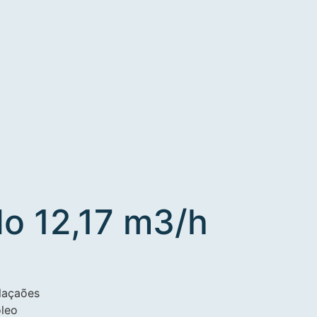
o 12,17 m3/h
alaçaões
oleo