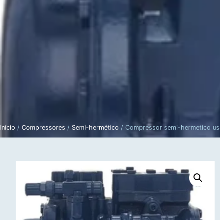
Novos
Usados
A 
Início
/
Compressores
/
Semi-hermético
/ Compressor semi-hermetico us