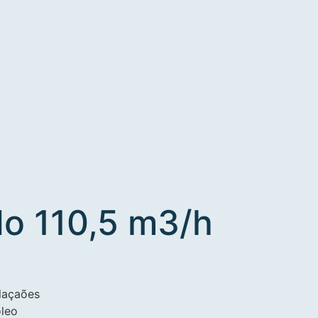
o 110,5 m3/h
alaçaões
oleo