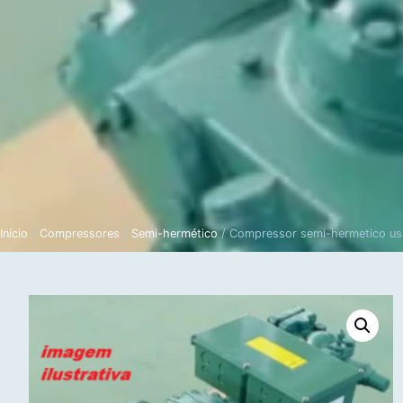
Novos
Usados
A 
Início
/
Compressores
/
Semi-hermético
/ Compressor semi-hermetico us