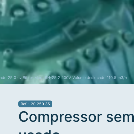
969 012 000
Frigomecânica
Contacte-nos
Custo de uma chamada
para a rede móvel nacional
ado 25,0 cv Bitzer Mod. 6H-25.2 400V Volume deslocado 110,5 m3/h
Ref - 20.250.35
Compressor sem