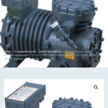
Início
/
Compressores
/
Semi-hermético
/ Compressor semi-
hermetico usado 2,0 cv COPELAND Mod. DLFD-201-EWL/000
400V Volume deslocado 12,9 m3/h