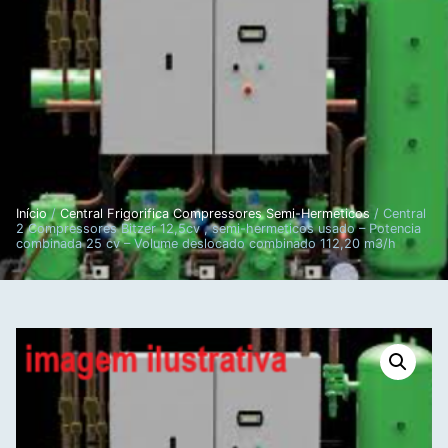
Início
/
Central Frigorifica Compressores Semi-Hermeticos
/ Central
2 Compressores Bitzer 12,5cv , semi-hermeticos usado – Potencia
combinada 25 cv – Volume deslocado combinado 112,20 m3/h