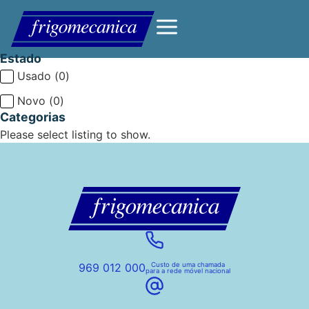
Loja Teste JetEngine
Estado
Usado
(
0
)
Novo
(
0
)
Categorias
Please select listing to show.
969 012 000
Custo de uma chamada
para a rede móvel nacional