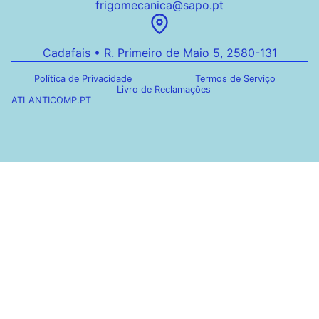
frigomecanica@sapo.pt
Cadafais • R. Primeiro de Maio 5, 2580-131
Política de Privacidade
Termos de Serviço
Livro de Reclamações
ATLANTICOMP.PT