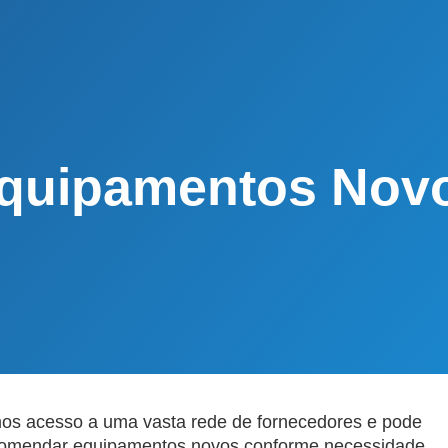
969 012 000
Frigomecânica
Contacte-nos
Custo de uma chamada
para a rede móvel nacional
quipamentos Nov
os acesso a uma vasta rede de fornecedores e pode
omendar equipamentos novos conforme necessidade.